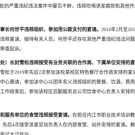
来查处的严重违纪违法案件中屡见不鲜，违规吃喝诱发腐败和其他
。
事长何世平
违规组织、参加用公款支付的宴请。
2014年2月至
违规宴请、接待有关人员。
何世平还存在其他严重违纪违法问题
审查起诉。
处）长
封雪松违规
接受有业务关联的合作商、下属单位安排的宴
雪松于
2019年先后2次参加该校某校区特色餐厅合作商安排的宴
中心邀请，参加该中心以团年名义违规组织的聚餐、饮酒，费用
检查工作结束后，参加该校区后勤服务总公司饮食中心负责人安排
和服务单位的食堂违规接受宴请。
在担任内江市职业技术培训教
作后，先后4次接受该鉴定站负责人在内部食堂、站外安排的宴请。
到政务记大过处分。