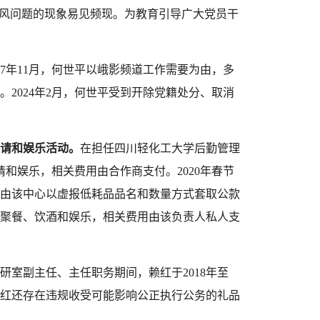
作风问题的现象易见频现。
为教育引导广大党员干
2017年11月，何世平以峨影频道工作需要为由，多
。
202
4
年
2
月，
何世平
受到
开除党籍处分
、
取消
请和娱乐活动。
在担任四川轻化工大学后勤管理
请和娱乐，相关费用由合作商支付。2020年春节
由该中心以虚报低耗品品名和数量方式套取公款
的聚餐、饮酒和娱乐，相关费用由该负责人私人支
研室副主任、主任职务期间，赖红于
2018年至
赖红还存在违规收受可能影响公正执行公务的礼品