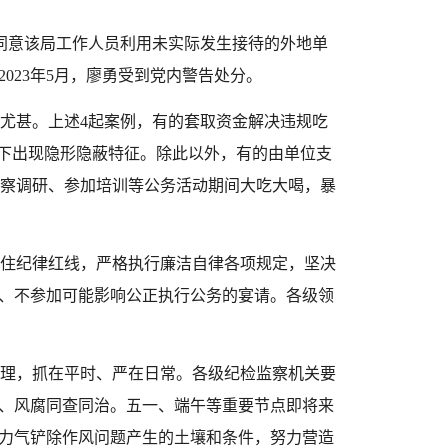
廖勇同意该局工作人员利用未实际发生接待的外地单
2023年5月，廖勇受到党内警告处分。
尤甚。
上述
4起案例，有的套取资金解决违规吃
之下出现隐形隐蔽特征。除此以外，有的由单位支
察调研、参加培训等公务活动期间大吃大喝，暴
。
住纪律红线，严格执行廉洁自律各项规定，坚决
织、不参加可能影响公正执行公务的宴请。各级领
理，抓在平时、严在日常。各级纪检监察机关要
风、风腐同查同治。五一、端午等重要节点即将来
大力气铲除作风问题产生的土壤和条件，努力营造