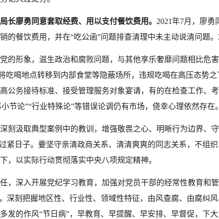
局长廖勇同意套取经费、用以支付餐饮费用。
2021年7月，
销的餐饮费用，
并在
“
吃公函
”
问题
排查清理中未主动说清问题。
党的形象，滋生政治和腐败问题，与
其他
享乐奢靡问题相比危害
有的将吃喝地点转移到内部食堂等隐蔽场所，违规吃喝在高压态势
高公务接待标准、接受管理服务对象宴请，有的在检查工作、考
小事小节论”“行业特殊论”等错误论调仍有市场，侥幸心理依然存在
深刻汲取典型案例中的教训，增强敬畏之心、明晰行为边界、守
、过紧日子。要坚守亲清政商关系、清清爽爽的同志关系，不组
下，以实际行动贯彻落实中央八项规定精神。
任，深入开展党纪学习教育，加强对党员干部的经常性教育和管
容，深刻把握地区性、行业性、领域性特征，由风查腐、由腐纠
多发的作风“节日病”，早教育、早提醒、早安排、早督促，下