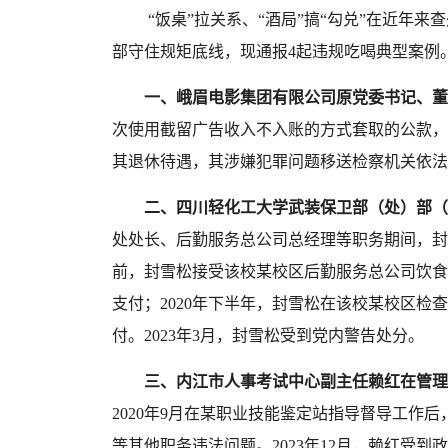
“饭桌”拉关系、“酒局”搞“勾兑”在近年
部守住规矩底线，现
通报
4起违规吃喝典型案例
一、
峨眉电影集团有限公司原党委书记、董
次使用截留广告收入不入账的方式套取的公款，
其退休待遇，其涉嫌犯罪问题移送检察机关依法
二、四川轻化工大学武装保卫部（处）部（
处处长、后勤服务总公司总经理等职务期间，封
前，封雪松接受该校某校区后勤服务总公司饮食
支付；2020年下半年，封雪松在该校某校区
付。2023年3月，封雪松受到党内警告处分。
三、内江市人事考试中心副主任赖红在管理
2020年9月在某职业技能鉴定站指导督导工
等其他
职务
违法问题。
2023年12月，赖红受