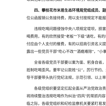
四、攀枝花市米易生态环境局党组成员、副
位公函报销公务接待费，用以支付按规定不能报
违规吃喝问题侵蚀中央八项规定堤坝，损害
喝费用，有的欣然接受“老板”“下级”请吃，
付应由个人支付的餐费，有的以招商引资名义提
露出一些党员干部“吃心不改”“酒瘾难除”，“
全省各级党员干部要以案为鉴、躬身自省，
抵制吃喝歪风。要牢记公款姓
“公”，厉行节约
导干部要带头执行党纪法规，示范引领、以上率
各级党组织要坚定扛起全面从严治党政治责
将持续整治违规吃喝作为纠治
“四风”的常抓内
临之际，各级党组织和纪检监察机关要紧盯易发